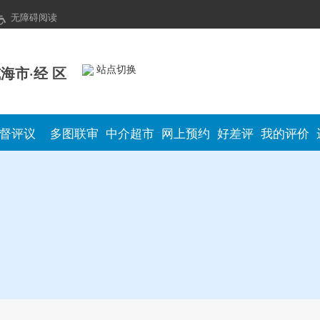
无障碍阅读
站点切换
海市·经 区
督评议
多图联审
中介超市
网上预约
好差评
我的评价