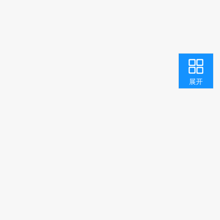
收起
返回顶部
用户中心
咨询投诉
智能问答
我要纠错
展开