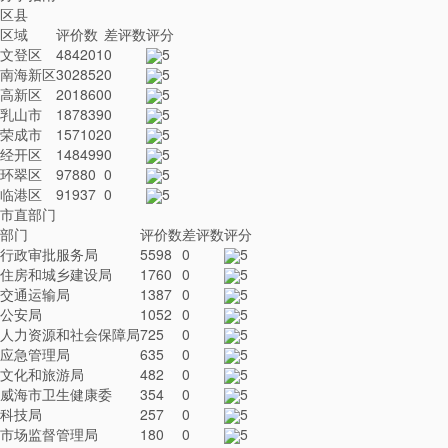
区县
区域
评价数
差评数
评分
文登区
484201
0
5
南海新区
302852
0
5
高新区
201860
0
5
乳山市
187839
0
5
荣成市
157102
0
5
经开区
148499
0
5
环翠区
97880
0
5
临港区
91937
0
5
市直部门
部门
评价数
差评数
评分
行政审批服务局
5598
0
5
住房和城乡建设局
1760
0
5
交通运输局
1387
0
5
公安局
1052
0
5
人力资源和社会保障局
725
0
5
应急管理局
635
0
5
文化和旅游局
482
0
5
威海市卫生健康委
354
0
5
科技局
257
0
5
市场监督管理局
180
0
5